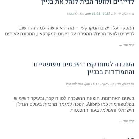
לדיירים ולוועד הבית לנהל את בניין
על
טל רוזמן
יולי 19, 2025
12:02 pm
סגור לתגובות
כל
הזכויות,
המפקח על רישום המקרקעין – מה הוא עושה ולמה זה חשוב
כל
הסמכויות
לדיירים ולוועד הבית? המפקח על רישום המקרקעין, המכונה לעיתים
–
כך
קרא עוד ←
המפקח
עוזר
לדיירים
השכרה לטווח קצר: היבטים משפטיים
ולוועד
הבית
והתמודדות בבניין
לנהל
את
בניין
על
טל רוזמן
מרץ 26, 2025
11:17 pm
סגור לתגובות
השכרה
לטווח
בשנים האחרונות, תופעת ההשכרה לטווח קצר, ובעיקר השימוש
קצר:
היבטים
בפלטפורמות כמו Airbnb, הפכה למגמה מרכזית בעולם הנדל"ן
משפטיים
הישראלי והעולמי. בעוד ההכנסות
והתמודדות
בבניין
קרא עוד ←