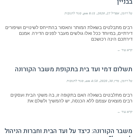
בבניין
על
טל רוזמן
אפריל 27, 2020
8:11 pm
סגור לתגובות
שינויים
בדירה
רבים מתבלטים בשאלת המותר והאסור בהתייחס לשינויים ושיפורים
והשפעתם
על
דירתיים, במיוחד ככל ואלו גולשים מעבר לפנים הדירה. אמנם
הרכוש
דירתכם הינה רכושכם
המשותף
בבניין
קרא עוד ←
תשלום דמי ועד בית בתקופת משבר הקורונה
על
טל רוזמן
מרץ 30, 2020
4:50 am
סגור לתגובות
תשלום
דמי
רבים מתלבטים בשאלה האם בתקופה זו, בה משקי הבית ועסקים
ועד
בית
רבים מוצאים עצמם ללא הכנסה, יש להמשיך ולשלם את
בתקופת
משבר
קרא עוד ←
הקורונה
משבר הקורונה: כיצד על ועד הבית וחברות הניהול