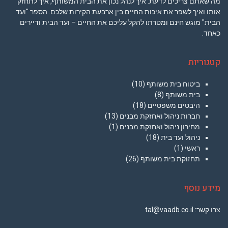
מה שאתם צריכים לדעת: איך לנהל נכון את הבית המשותף, איך לתחזק
אותו ואיך לשפר את איכות החיים בין ארבעת הקירות שלכם. הספר "ועד
הבית" מוגש חינם ומטרתו להקל עליכם את החיים – ועד הבית ודיירים
כאחד.
קטגוריות
ביטוח בית משותף
(10)
בית משותף
(8)
היבטים משפטיים
(18)
חברות ניהול ואחזקת מבנים
(13)
מחירון ניהול ואחזקת מבנים
(1)
ניהול ועד בית
(18)
ראשי
(1)
תחזוקת בית משותף
(26)
מידע נוסף
צרו קשר: tal@vaadb.co.il