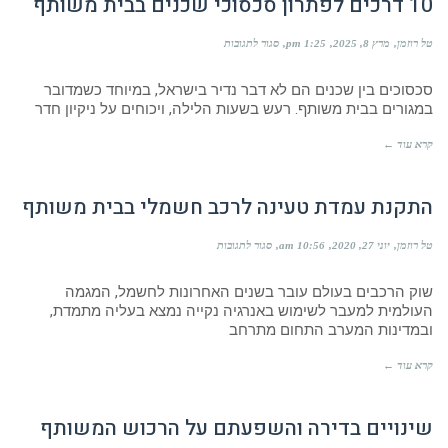
10 דרכים לפתרון סכסוכי שכנים בבית משותף
על
טל רוזמן
מרץ 8, 2025
1:25 pm
סגור לתגובות
10
דרכים
סכסוכים בין שכנים הם לא דבר נדיר בישראל, במיוחד כשמדובר
לפתרון
סכסוכי
במגורים בבית משותף. רעש בשעות הלילה, ויכוחים על ניקיון חדר
שכנים
בבית
קרא עוד ←
משותף
התקנת עמדת טעינה לרכב חשמלי בבית משותף
על
טל רוזמן
יוני 27, 2020
10:56 am
סגור לתגובות
התקנת
עמדת
שוק הרכבים בעולם עובר בשנים האחרונות לחשמל, המגמה
טעינה
לרכב
העולמית למעבר לשימוש באנרגיה נקייה נמצא בעליה מתמדת,
חשמלי
ובמדינות המערב התחום מתרחב
בבית
משותף
קרא עוד ←
שינויים בדירה והשפעתם על הרכוש המשותף