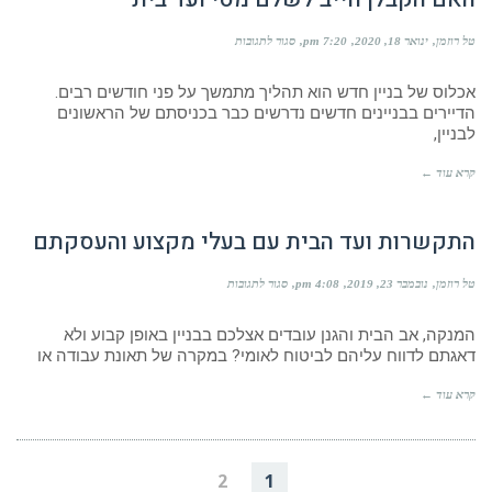
על
טל רוזמן
ינואר 18, 2020
7:20 pm
סגור לתגובות
האם
הקבלן
אכלוס של בניין חדש הוא תהליך מתמשך על פני חודשים רבים.
חייב
לשלם
הדיירים בבניינים חדשים נדרשים כבר בכניסתם של הראשונים
מסי
לבניין,
ועד
בית
קרא עוד ←
התקשרות ועד הבית עם בעלי מקצוע והעסקתם
על
טל רוזמן
נובמבר 23, 2019
4:08 pm
סגור לתגובות
התקשרות
ועד
המנקה, אב הבית והגנן עובדים אצלכם בבניין באופן קבוע ולא
הבית
עם
דאגתם לדווח עליהם לביטוח לאומי? במקרה של תאונת עבודה או
בעלי
מקצוע
קרא עוד ←
והעסקתם
2
1