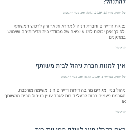
להתנהל?
על
טל רוזמן
מרץ 25, 2020
9:01 pm
סגור לתגובות
משבר
הקורונה:
נציגות הדיירים וחברת הניהול אחראיות אך ורק לרכוש המשותף
כיצד
על
ולפיכך אינן יכולות למנוע יציאה של מבודדי בית מדירותיהם ושימוש
ועד
במתקנים
הבית
וחברות
קרא עוד ←
הניהול
להתנהל?
איך למנות חברת ניהול לבית משותף
על
טל רוזמן
פברואר 4, 2020
6:14 am
סגור לתגובות
איך
למנות
ניהול בניין מגורים מרובה דירות ודיירים הינו משימה מורכבת,
חברת
ניהול
הגורמת פעמים רבות לבעלי דירות לאבד עניין בניהול הבית המשותף
לבית
או
משותף
קרא עוד ←
האם הקבלן חייב לשלם מסי ועד בית